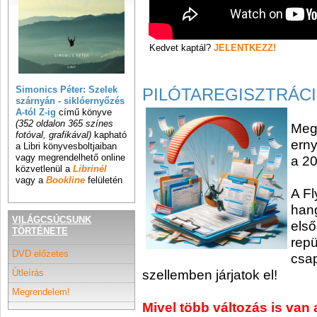
Kedvet kaptál?
JELENTKEZZ!
Simonics Péter: Szelek
PILÓTAREGISZTRÁC
szárnyán - siklóernyőzés
A-tól Z-ig
című könyve
(352 oldalon 365 színes
Megn
fotóval, grafikával)
kapható
erny
a Libri könyvesboltjaiban
vagy megrendelhető online
a 20
közvetlenül a
Librinél
vagy a
Bookline
felületén
A F
hang
VILÁGCSÚCSUNK
első
TÖRTÉNETE
repü
DVD előzetes
csap
Útleírás
szellemben járjatok el!
Megrendelem!
Mivel több változás is van 