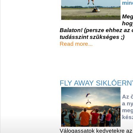
min
Meg
hogy
Balaton! (persze ehhez az
tudásszint szükséges ;)
Read more...
FLY AWAY SIKLÓER
Az 
a n
meg
kés
Válogassatok kedvetekre az