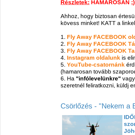
Részletek:
HAMAROSAN ;)
Ahhoz, hogy biztosan értesül
kövess minket! KATT a linke
1.
Fly Away FACEBOOK ol
2.
Fly Away FACEBOOK Tá
3.
Fly Away FACEBOOK Ta
4.
Instagram oldalunk
is el
5.
YouTube-csatornánk
érd
(hamarosan tovább szaporodn
6. Ha
"infólevelünkre"
vagy
szeretnél feliratkozni, küldj 
Csörlőzés - "Nekem a B
IDŐP
szo
Jöh