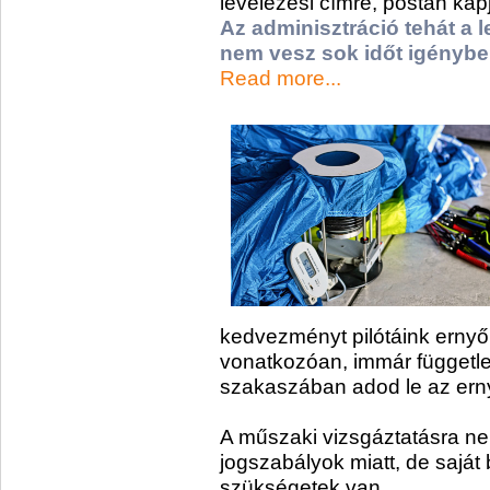
levelezési címre, postán kap
Az adminisztráció tehát a
nem vesz sok időt igénybe
Read more...
kedvezményt pilótáink erny
vonatkozóan,
immár függetle
szakaszában adod le az erny
A műszaki vizsgáztatásra ne
jogszabályok miatt, de saját
szükségetek van.