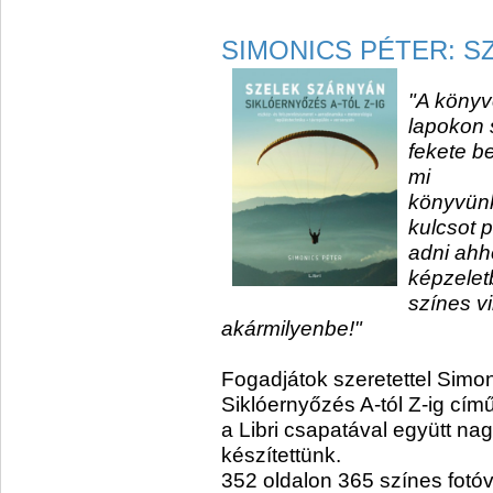
SIMONICS PÉTER: S
"A könyv
lapokon 
fekete be
mi
könyvünk
kulcsot 
adni ahh
képzeletb
színes v
akármilyenbe!"
Fogadjátok szeretettel Simon
Siklóernyőzés A-tól Z-ig cí
a Libri csapatával együtt na
készítettünk.
352 oldalon 365 színes fotóv