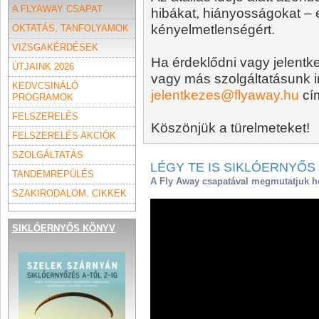
A FLYAWAY CSAPAT
hibákat, hiányosságokat – 
kényelmetlenségért.
OKTATÁS, TANFOLYAMOK
VIZSGAKÉRDÉSEK
Ha érdeklődni vagy jelentke
ÚTJAINK 2026
vagy más szolgáltatásunk ir
KEDVCSINÁLÓ
jelentkezes@flyaway.hu
cí
PROGRAMOK
FELSZERELÉS
Köszönjük a türelmeteket!
FELSZERELÉS AKCIÓK
SZOLGÁLTATÁS
LÉGY TE IS SIKLÓERNYŐS 
TANDEMREPÜLÉS
A Fly Away csapatával megmutatjuk ho
SZAKIRODALOM, CIKKEK
SIKLÓERNYŐS KÖNYV