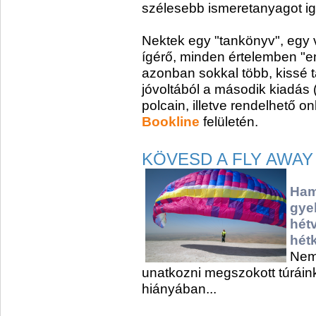
szélesebb ismeretanyagot ig
Nektek egy "tankönyv", egy 
ígérő, minden értelemben "e
azonban sokkal több, kissé t
jóvoltából a második kiadás 
polcain, illetve rendelhető o
Bookline
felületén.
KÖVESD A FLY AWAY
Ham
gye
hét
hét
Nem
unatkozni megszokott túráink
hiányában...