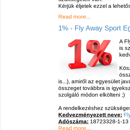
Kérjük éljetek ezzel a lehető
Read more...
1% - Fly Away Sport E
A Fl
is s
kedv
Kös
össz
is...), amiről az egyesület j
összeget továbbra is igyeks
szolgáló módon elkölteni ;)
A rendelkezéshez szükséges
Kedvezményezett neve:
Fl
Adószáma:
18723328-1-13
Read more...