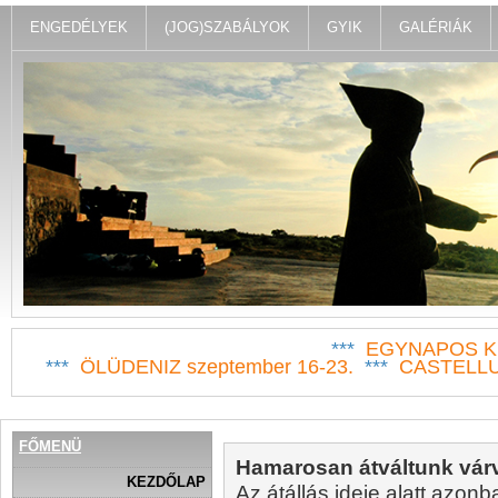
ENGEDÉLYEK
(JOG)SZABÁLYOK
GYIK
GALÉRIÁK
***
EGYNAPOS KI
***
ÖLÜDENIZ szeptember 16-23.
***
CASTELLUC
FŐMENÜ
Hamarosan átváltunk várv
KEZDŐLAP
Az átállás ideje alatt azonb