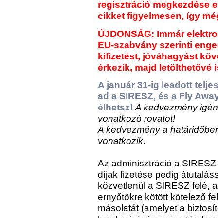
regisztráció megkezdése elő
cikket figyelmesen, így mé
ÚJDONSÁG: Immár elektroni
EU-szabvány szerinti enged
kifizetést, jóváhagyást kö
érkezik, majd letölthetővé i
A január 31-ig leadott telj
ad a SIRESZ, és a Fly Away-
élhetsz!
A kedvezmény igényb
vonatkozó rovatot!
A kedvezmény a határidőben l
vonatkozik.
Az adminisztráció a SIRESZ e
díjak fizetése pedig átutalá
közvetlenül a SIRESZ felé, a ki
ernyőtökre kötött kötelező fe
másolatát (amelyet a biztosító